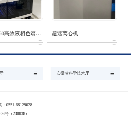
60高效液相色谱…
超速离心机
透
厅
安徽省科学技术厅
：0551-68129028
号（230038）